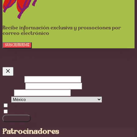
Recibe información exclusiva y promociones por
correo electrónico
SUSCRIBIRME
Newsletter
Nombre(s)
Apellido(s)
Email
País
Acepto recibir correos de Grupo Xcaret
Otorgo mi permiso para suscribirme a esta lista de envío.
ACEPTAR
Patrocinadores