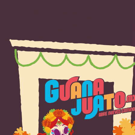
Vive el
Día de Muertos en la Riviera Maya
y sé parte de una
tradición, reconocida por la UNESCO como Patrimonio
Cultural Inmaterial de la Humanidad.
Xcaret te espera para celebrar la vida, honrar el recuerdo y vivir
una edición inolvidable del Festival de Vida y Muerte.