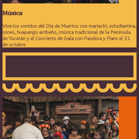
Música
Vive los sonidos del Día de Muertos con mariachi, estudiantina,
sones, huapango arribeño, música tradicional de la Península
de Yucatán y el Concierto de Gala con Pandora y Flans el 31
de octubre.