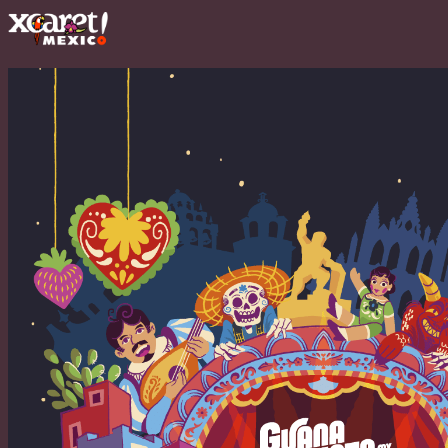
Acerca de
Programa
Hacienda Interactiva
Galería
Ver carrito
Comprar boletos