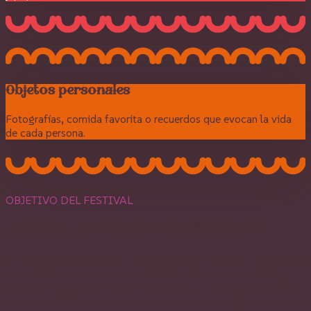
Objetos personales
Fotografías, comida favorita o recuerdos que evocan la vida
de cada persona.
OBJETIVO DEL FESTIVAL
¿Cuál es el objetivo del festival?
El Festival de Vida y Muerte nace para honrar y mantener vivas
las tradiciones ancestrales del
Día de Muertos en México
,
compartiendo con el mundo la riqueza cultural que distingue a
nuestro país. A través de costumbres heredadas, rituales llenos