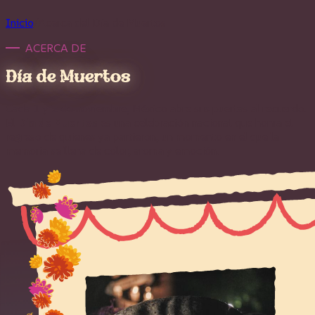
Inicio
/
Acerca del Día de Muertos
ACERCA DE
Día de Muertos
Cada 1 y 2 de noviembre, México abre sus puertas al recuerdo.
El
Día de Muertos
es una celebración nacional que honra el
regreso de quienes ya partieron, un momento en el que la
memoria se llena de color, aroma y emoción.