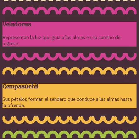
Veladoras
Representan la luz que guía a las almas en su camino de
regreso.
Cempasúchil
Sus pétalos forman el sendero que conduce a las almas hasta
la ofrenda.